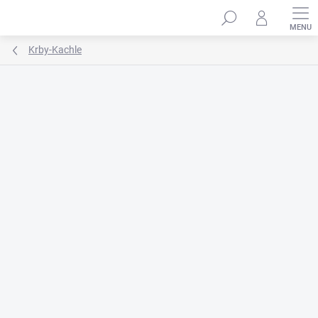
Prejsť
na
obsah
Krby-Kachle