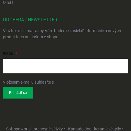
O nás
ODOBERAŤ NEWSLETTER
Vložte svoj e-mail a my Vám budeme zasielať informácie o nových
produktoch na našom e-shope.
EMAIL
Vložením e-mailu súhlasíte s
podmienkami ochrany osobných údajov
Prihlásiť sa
Softspaworld - prenosné vírivky •
Kamado Joe - keramické grily •