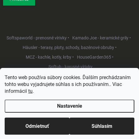
Softspaworld - prenosné vírivky •
Kamado Joe - keramické grily •
Häusler - terasy, ploty, schody, bazénové obruby •
MCZ - kachle, kotly, krby •
HouseGarden365 •
Softub - luxusné vírivky
Tento web používa súbory cookies. Ďalším prechádzaním
tohto webu vyjadrujete súhlas s ich používaním.. Viac
informácií
tu
.
Nastavenie
Copyright 2026
HouseGarden.sk
. Všetky práva vyhradené.
Upraviť
nastavenie cookies
Odmietnuť
Súhlasím
Vytvoril Shoptet