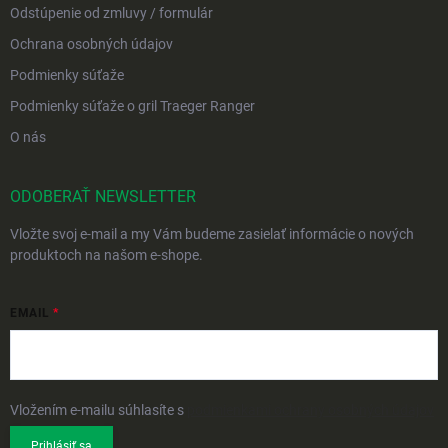
Odstúpenie od zmluvy / formulár
Ochrana osobných údajov
Podmienky súťaže
Podmienky súťaže o gril Traeger Ranger
O nás
ODOBERAŤ NEWSLETTER
Vložte svoj e-mail a my Vám budeme zasielať informácie o nových
produktoch na našom e-shope.
EMAIL
Vložením e-mailu súhlasíte s
podmienkami ochrany osobných údajov
Prihlásiť sa