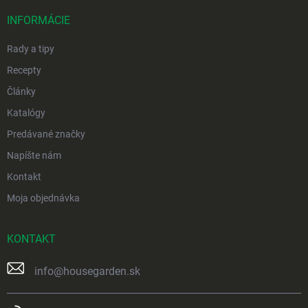
t
i
INFORMÁCIE
e
Rady a tipy
Recepty
Články
Katalógy
Predávané značky
Napíšte nám
Kontakt
Moja objednávka
KONTAKT
info
@
housegarden.sk