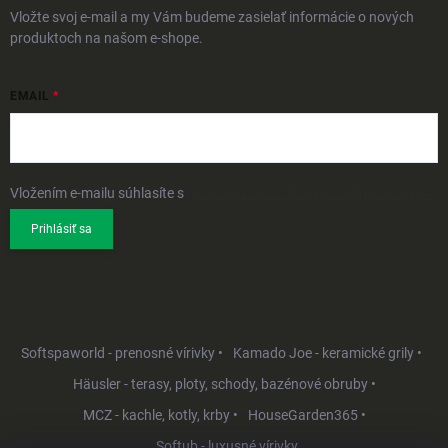
Vložte svoj e-mail a my Vám budeme zasielať informácie o nových
produktoch na našom e-shope.
EMAIL
Vložením e-mailu súhlasíte s
podmienkami ochrany osobných údajov
Prihlásiť sa
Softspaworld - prenosné vírivky •
Kamado Joe - keramické grily •
Häusler - terasy, ploty, schody, bazénové obruby •
MCZ - kachle, kotly, krby •
HouseGarden365 •
Softub - luxusné vírivky