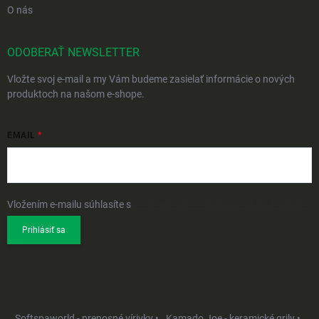
O nás
ODOBERAŤ NEWSLETTER
Vložte svoj e-mail a my Vám budeme zasielať informácie o nových
produktoch na našom e-shope.
EMAIL
Vložením e-mailu súhlasíte s
podmienkami ochrany osobných údajov
Prihlásiť sa
Softspaworld - prenosné vírivky •
Kamado Joe - keramické grily •