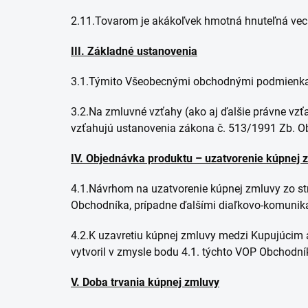
2.11.Tovarom je akákoľvek hmotná hnuteľná vec
III. Základné ustanovenia
3.1.Týmito Všeobecnými obchodnými podmienkami
3.2.Na zmluvné vzťahy (ako aj ďalšie právne vzť
vzťahujú ustanovenia zákona č. 513/1991 Zb. O
IV. Objednávka produktu – uzatvorenie kúpnej 
4.1.Návrhom na uzatvorenie kúpnej zmluvy zo st
Obchodníka, prípadne ďalšími diaľkovo-komunik
4.2.K uzavretiu kúpnej zmluvy medzi Kupujúcim
vytvoril v zmysle bodu 4.1. týchto VOP Obchodní
V. Doba trvania kúpnej zmluvy