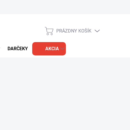
PRÁZDNY KOŠÍK
NÁKUPNÝ
KOŠÍK
DARČEKY
AKCIA