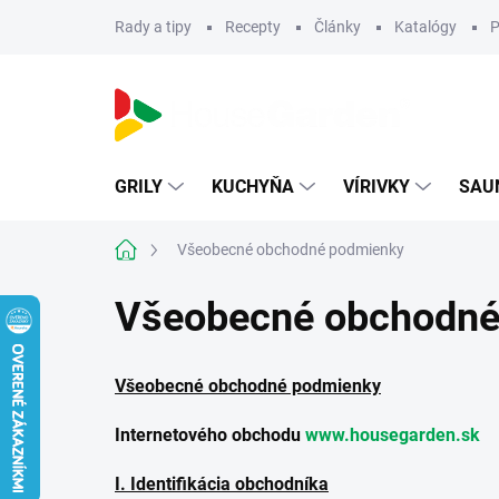
Prejsť
Rady a tipy
Recepty
Články
Katalógy
P
na
obsah
GRILY
KUCHYŇA
VÍRIVKY
SAU
Domov
Všeobecné obchodné podmienky
Všeobecné obchodné
Všeobecné obchodné podmienky
Internetového obchodu
www.housegarden.sk
I. Identifikácia obchodníka