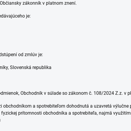
 Občiansky zákonník v platnom znení.
edávajúceho je:
dstúpení od zmlúv je:
níky, Slovenská republika
dmienok, Obchodník v súlade so zákonom č. 108/2024 Z.z. v pla
i obchodníkom a spotrebiteľom dohodnutá a uzavretá výlučne 
yzickej prítomnosti obchodníka a spotrebiteľa, najmä využitím on
u