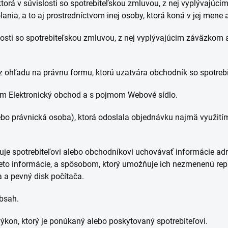
 ktorá v súvislosti so spotrebiteľskou zmluvou, z nej vyplývajú
ania, a to aj prostredníctvom inej osoby, ktorá koná v jej mene a
slosti so spotrebiteľskou zmluvou, z nej vyplývajúcim záväzkom 
z ohľadu na právnu formu, ktorú uzatvára obchodník so spotreb
om Elektronický obchod a s pojmom Webové sídlo.
ebo právnická osoba), ktorá odoslala objednávku najmä využit
uje spotrebiteľovi alebo obchodníkovi uchovávať informácie adr
tieto informácie, a spôsobom, ktorý umožňuje ich nezmenenú rep
a a pevný disk počítača.
obsah.
ýkon, ktorý je ponúkaný alebo poskytovaný spotrebiteľovi.