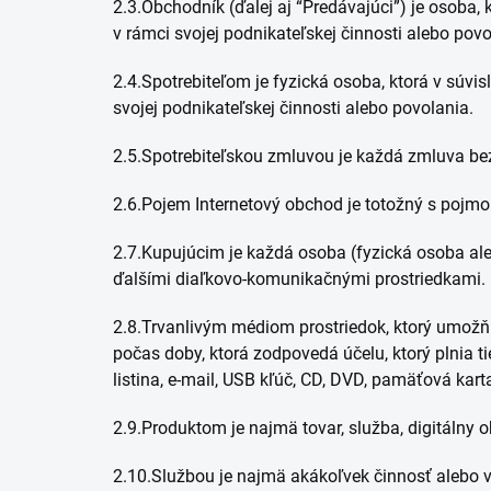
2.3.Obchodník (ďalej aj “Predávajúci”) je osoba,
v rámci svojej podnikateľskej činnosti alebo povol
2.4.Spotrebiteľom je fyzická osoba, ktorá v súvi
svojej podnikateľskej činnosti alebo povolania.
2.5.Spotrebiteľskou zmluvou je každá zmluva be
2.6.Pojem Internetový obchod je totožný s pojm
2.7.Kupujúcim je každá osoba (fyzická osoba al
ďalšími diaľkovo-komunikačnými prostriedkami.
2.8.Trvanlivým médiom prostriedok, ktorý umožň
počas doby, ktorá zodpovedá účelu, ktorý plnia 
listina, e-mail, USB kľúč, CD, DVD, pamäťová kart
2.9.Produktom je najmä tovar, služba, digitálny 
2.10.Službou je najmä akákoľvek činnosť alebo v