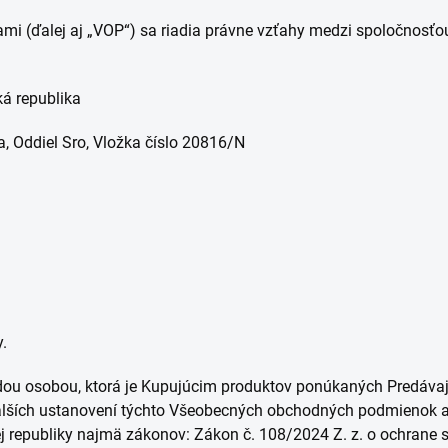
 (ďalej aj „VOP“) sa riadia právne vzťahy medzi spoločnosťo
ká republika
, Oddiel Sro, Vložka číslo 20816/N
y.
aždou osobou, ktorá je Kupujúcim produktov ponúkaných Predáv
 ďalších ustanovení týchto Všeobecných obchodných podmienok a
skej republiky najmä zákonov: Zákon č. 108/2024 Z. z. o ochrane 