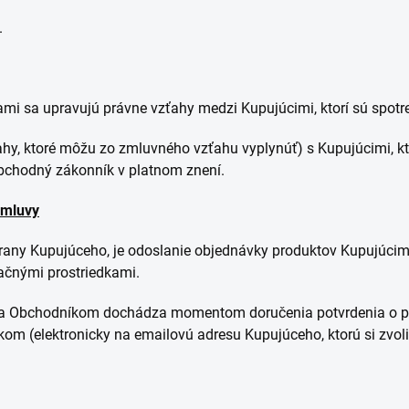
.
 sa upravujú právne vzťahy medzi Kupujúcimi, ktorí sú spotr
ahy, ktoré môžu zo zmluvného vzťahu vyplynúť) s Kupujúcimi, kto
bchodný zákonník v platnom znení.
zmluvy
rany Kupujúceho, je odoslanie objednávky produktov Kupujúcim
ačnými prostriedkami.
 a Obchodníkom dochádza momentom doručenia potvrdenia o pri
kom (elektronicky na emailovú adresu Kupujúceho, ktorú si zvoli