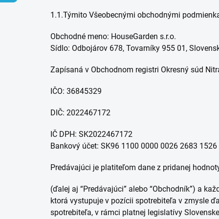
1.1.Týmito Všeobecnými obchodnými podmienkami
Obchodné meno: HouseGarden s.r.o.
Sídlo: Odbojárov 678, Tovarníky 955 01, Slovens
Zapísaná v Obchodnom registri Okresný súd Nitra
IČO: 36845329
DIČ: 2022467172
IČ DPH: SK2022467172
Bankový účet: SK96 1100 0000 0026 2683 1526
Predávajúci je platiteľom dane z pridanej hodnot
(ďalej aj “Predávajúci” alebo “Obchodník”) a k
ktorá vystupuje v pozícii spotrebiteľa v zmysle
spotrebiteľa, v rámci platnej legislatívy Sloven