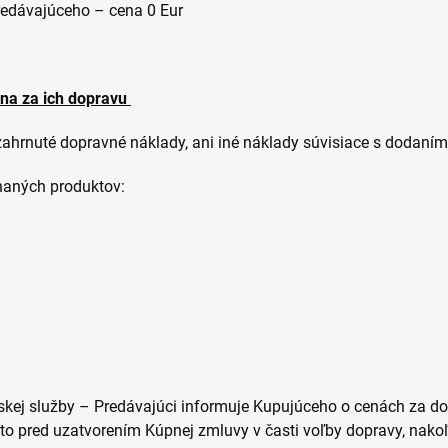
redávajúceho – cena 0 Eur
na za ich dopravu
 zahrnuté dopravné náklady, ani iné náklady súvisiace s dodaní
naných produktov:
rskej služby – Predávajúci informuje Kupujúceho o cenách za d
o pred uzatvorením Kúpnej zmluvy v časti voľby dopravy, nakoľ