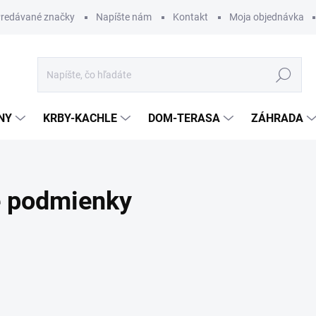
redávané značky
Napíšte nám
Kontakt
Moja objednávka
Hľadať
NY
KRBY-KACHLE
DOM-TERASA
ZÁHRADA
 podmienky