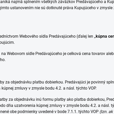
 zaniká najmä splnením všetkých záväzkov Predávajúceho a Kup
 Týmto ustanovením nie sú dotknuté práva Kupujúceho v zmysle
redníctvom Webového sídla Predávajúceho (ďalej len „
kúpna ce
pujúcim.
 na Webovom sídle Predávajúceho je celková cena tovarov alebo
ho.
latby za objednávku platbu dobierkou. Predávajúci je povinný s
 kúpnej zmluvy v zmysle bodu 4.2. a násl. týchto VOP.
platby za objednávku inú formu platby ako platba dobierkou, Pre
do dňa uzatvorenia kúpnej zmluvy v zmysle bodu 4.2. a násl. t
plnené obe podmienky uvedené v bode 7.1.1. týchto VOP
(tzn. ak