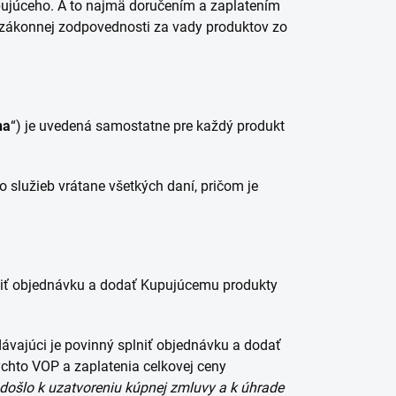
ujúceho. A to najmä doručením a zaplatením
 zákonnej zodpovednosti za vady produktov zo
na
“) je uvedená samostatne pre každý produkt
 služieb vrátane všetkých daní, pričom je
plniť objednávku a dodať Kupujúcemu produkty
dávajúci je povinný splniť objednávku a dodať
ýchto VOP a zaplatenia celkovej ceny
 do
šlo k uzatvoreniu kúpnej zmluvy a k úhrade