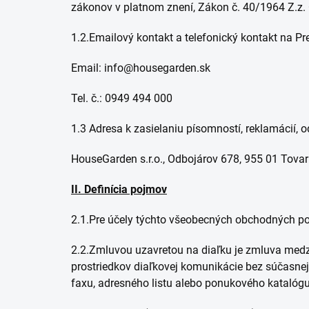
zákonov v platnom znení, Zákon č. 40/1964 Z.z.
1.2.Emailový kontakt a telefonický kontakt na Pr
Email: info@housegarden.sk
Tel. č.: 0949 494 000
1.3 Adresa k zasielaniu písomností, reklamácií, o
HouseGarden s.r.o., Odbojárov 678, 955 01 Tovar
II.
Definícia pojmov
2.1.Pre účely týchto všeobecných obchodných po
2.2.Zmluvou uzavretou na diaľku je zmluva medz
prostriedkov diaľkovej komunikácie bez súčasnej f
faxu, adresného listu alebo ponukového katalóg