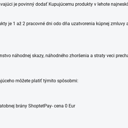
ávajúci je povinný dodať Kupujúcemu produkty v lehote najnesk
kty je 1 až 2 pracovné dni odo dňa uzatvorenia kúpnej zmluvy 
čenstvo náhodnej skazy, náhodného zhoršenia a straty veci pr
ajúceho môžete platiť týmito spôsobmi:
atobnej brány ShoptetPay- cena 0 Eur