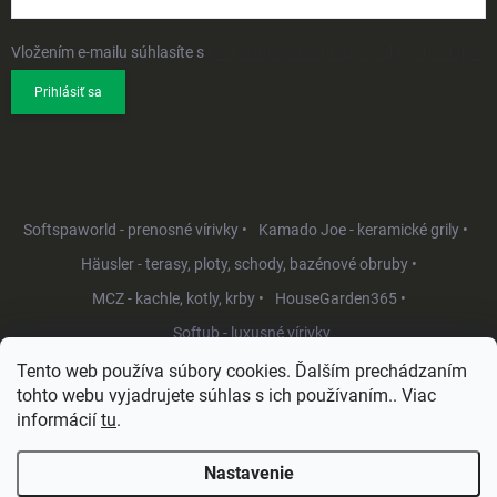
Vložením e-mailu súhlasíte s
podmienkami ochrany osobných údajov
Prihlásiť sa
Softspaworld - prenosné vírivky •
Kamado Joe - keramické grily •
Häusler - terasy, ploty, schody, bazénové obruby •
MCZ - kachle, kotly, krby •
HouseGarden365 •
Softub - luxusné vírivky
Tento web používa súbory cookies. Ďalším prechádzaním
tohto webu vyjadrujete súhlas s ich používaním.. Viac
informácií
tu
.
Nastavenie