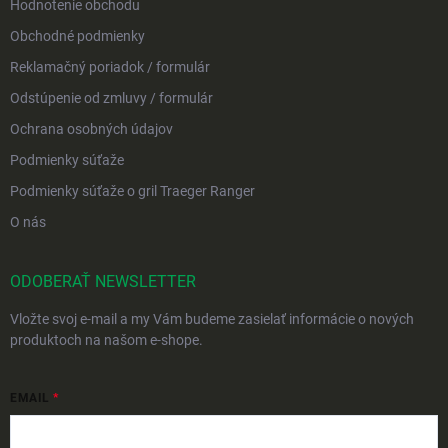
Hodnotenie obchodu
Obchodné podmienky
Reklamačný poriadok / formulár
Odstúpenie od zmluvy / formulár
Ochrana osobných údajov
Podmienky súťaže
Podmienky súťaže o gril Traeger Ranger
O nás
ODOBERAŤ NEWSLETTER
Vložte svoj e-mail a my Vám budeme zasielať informácie o nových
produktoch na našom e-shope.
EMAIL