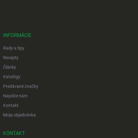
Z
á
p
ä
t
i
INFORMÁCIE
e
Rady a tipy
Recepty
Články
Katalógy
Predávané značky
Napíšte nám
Kontakt
Moja objednávka
KONTAKT