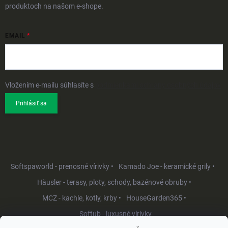
produktoch na našom e-shope.
EMAIL
Vložením e-mailu súhlasíte s
podmienkami ochrany osobných údajov
Prihlásiť sa
Softspaworld - prenosné vírivky •
Kamado Joe - keramické grily •
Häusler - terasy, ploty, schody, bazénové obruby •
MCZ - kachle, kotly, krby •
HouseGarden365 •
Softub - luxusné vírivky