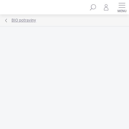
Prejsť
na
obsah
BIO potraviny