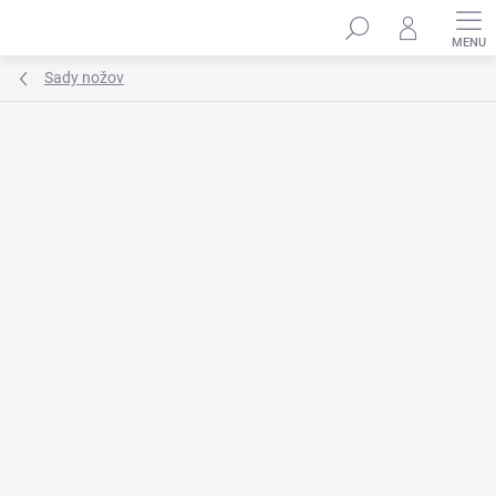
Prejsť
na
obsah
Sady nožov