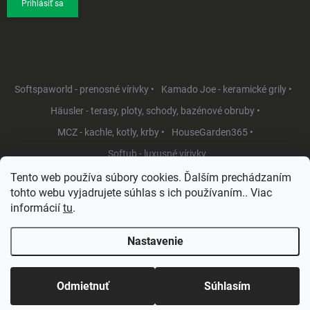
Prihlásiť sa
Softspaworld - prenosné vírivky •
Kamado Joe - keramické grily •
Häusler - terasy, ploty, schody, bazénové obruby •
MCZ - kachle, kotly, krby •
HouseGarden365 •
Softub - luxusné vírivky
Tento web používa súbory cookies. Ďalším prechádzaním
tohto webu vyjadrujete súhlas s ich používaním.. Viac
informácií
tu
.
Nastavenie
Copyright 2026
HouseGarden.sk
. Všetky práva vyhradené.
Upraviť
nastavenie cookies
Odmietnuť
Súhlasím
Vytvoril Shoptet