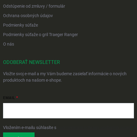
Odstúpenie od zmluvy / formulár
Ochrana osobných údajov
Podmienky súťaže
Podmienky súťaže o gril Traeger Ranger
O nás
ODOBERAŤ NEWSLETTER
Vložte svoj e-mail a my Vám budeme zasielať informácie o nových
produktoch na našom e-shope.
EMAIL
Vložením e-mailu súhlasíte s
podmienkami ochrany osobných údajov