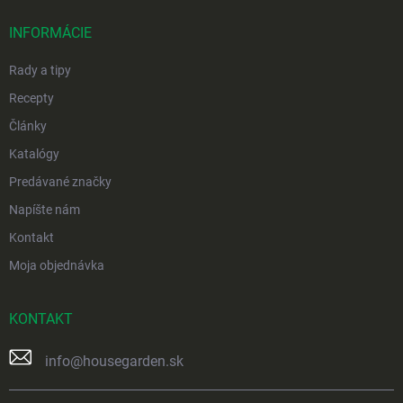
t
i
INFORMÁCIE
e
Rady a tipy
Recepty
Články
Katalógy
Predávané značky
Napíšte nám
Kontakt
Moja objednávka
KONTAKT
info
@
housegarden.sk