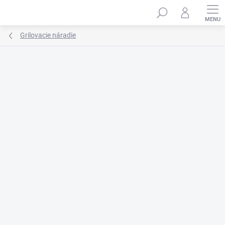
Prejsť
na
obsah
Grilovacie náradie