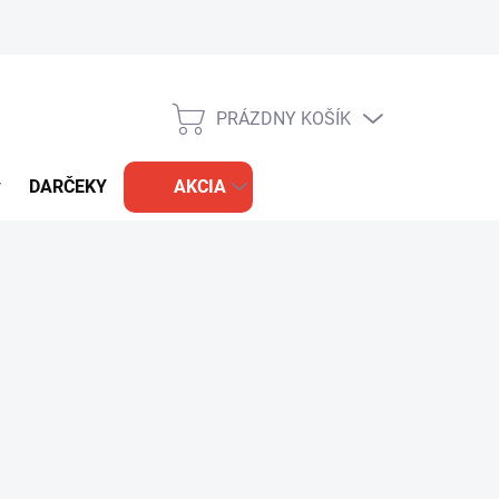
PRÁZDNY KOŠÍK
NÁKUPNÝ
KOŠÍK
DARČEKY
AKCIA