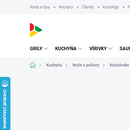
Prejsť
Rady a tipy
Recepty
Články
Katalógy
P
na
obsah
GRILY
KUCHYŇA
VÍRIVKY
SAU
Domov
Kuchyňa
Nože a príbory
Kuchárske