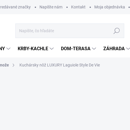
redávané značky
Napíšte nám
Kontakt
Moja objednávka
Hľadať
NY
KRBY-KACHLE
DOM-TERASA
ZÁHRADA
 nože
Kuchársky nôž LUXURY Laguiole Style De Vie