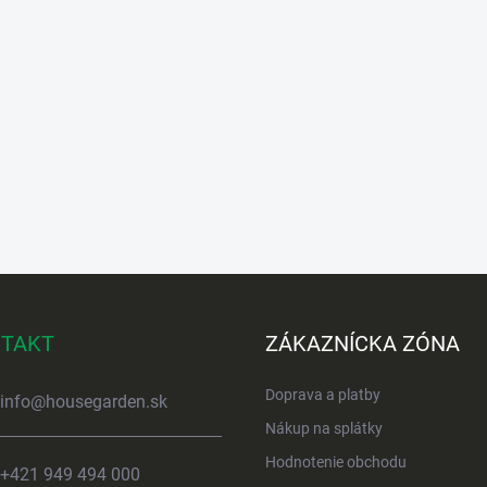
TAKT
ZÁKAZNÍCKA ZÓNA
Doprava a platby
info
@
housegarden.sk
Nákup na splátky
Hodnotenie obchodu
+421 949 494 000