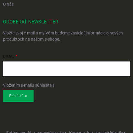
O nás
ODOBERAŤ NEWSLETTER
Vložte svoj e-mail a my Vám budeme zasielať informácie o nových
produktoch na našom e-shope.
EMAIL
Vložením e-mailu súhlasíte s
podmienkami ochrany osobných údajov
Prihlásiť sa
Softspaworld - prenosné vírivky •
Kamado Joe - keramické grily •