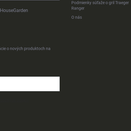
Podmienky súťaže o gril Traeger
Ranger
HouseGarden
O nás
ácie o nových produktoch na
osobných údajov