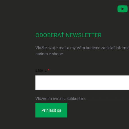
ODOBERAŤ NEWSLETTER
Vložte svoj e-mail a my Vám budeme zasielať inform
našom e-shope.
EMAIL
Vložením e-mailu súhlasíte s
podmienkami ochrany 
Prihlásiť sa