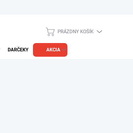
PRÁZDNY KOŠÍK
NÁKUPNÝ
KOŠÍK
DARČEKY
AKCIA