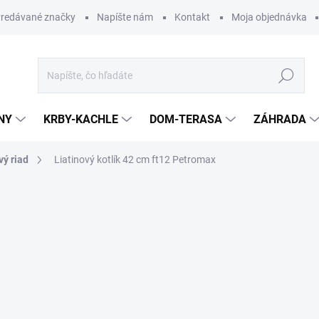
redávané značky
Napíšte nám
Kontakt
Moja objednávka
Hľadať
NY
KRBY-KACHLE
DOM-TERASA
ZÁHRADA
vý riad
Liatinový kotlík 42 cm ft12 Petromax