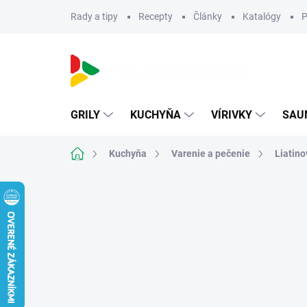
Prejsť
Rady a tipy
Recepty
Články
Katalógy
P
na
obsah
GRILY
KUCHYŇA
VÍRIVKY
SAU
Domov
Kuchyňa
Varenie a pečenie
Liatino