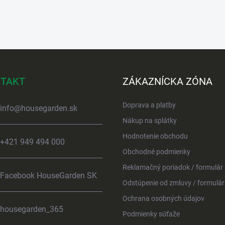
TAKT
ZÁKAZNÍCKA ZÓNA
Doprava a platby
info
@
housegarden.sk
Nákup na splátky
Hodnotenie obchodu
+421 949 494 000
Obchodné podmienky
Reklamačný poriadok / formulár
Facebook HouseGarden SK
Odstúpenie od zmluvy / formulár
Ochrana osobných údajov
housegarden_365
Podmienky súťaže