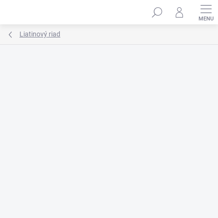
Prejsť
na
obsah
Liatinový riad