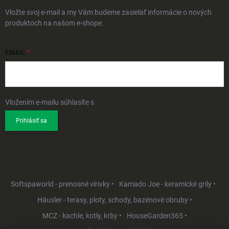
Vložte svoj e-mail a my Vám budeme zasielať informácie o nových
produktoch na našom e-shope.
EMAIL
Vložením e-mailu súhlasíte s
podmienkami ochrany osobných údajov
Prihlásiť sa
Softspaworld - prenosné vírivky •
Kamado Joe - keramické grily •
Häusler - terasy, ploty, schody, bazénové obruby •
MCZ - kachle, kotly, krby •
HouseGarden365 •