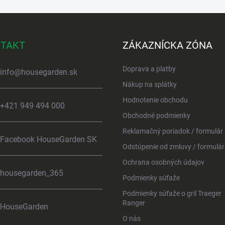
TAKT
ZÁKAZNÍCKA ZÓNA
Doprava a platby
info
@
housegarden.sk
Nákup na splátky
Hodnotenie obchodu
+421 949 494 000
Obchodné podmienky
Reklamačný poriadok / formulár
Facebook HouseGarden SK
Odstúpenie od zmluvy / formulár
Ochrana osobných údajov
housegarden_365
Podmienky súťaže
Podmienky súťaže o gril Traeger
Ranger
HouseGarden
O nás