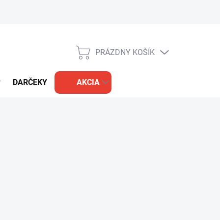
PRÁZDNY KOŠÍK
NÁKUPNÝ
KOŠÍK
DARČEKY
AKCIA