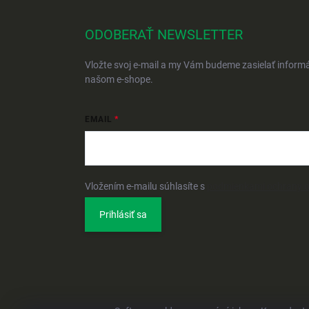
ODOBERAŤ NEWSLETTER
Vložte svoj e-mail a my Vám budeme zasielať inform
našom e-shope.
EMAIL
Vložením e-mailu súhlasíte s
podmienkami ochrany 
Prihlásiť sa