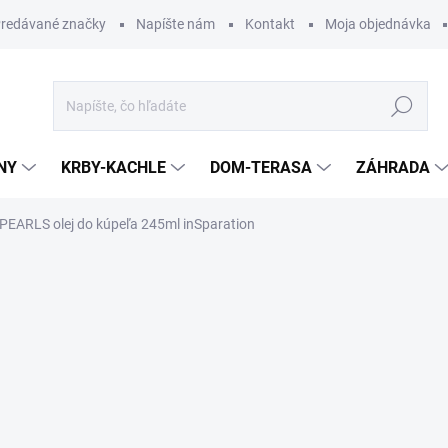
redávané značky
Napíšte nám
Kontakt
Moja objednávka
Hľadať
NY
KRBY-KACHLE
DOM-TERASA
ZÁHRADA
PEARLS olej do kúpeľa 245ml inSparation