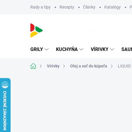
Prejsť
Rady a tipy
Recepty
Články
Katalógy
P
na
obsah
GRILY
KUCHYŇA
VÍRIVKY
SAU
Domov
Vírivky
Olej a soľ do kúpeľa
LIQUID 