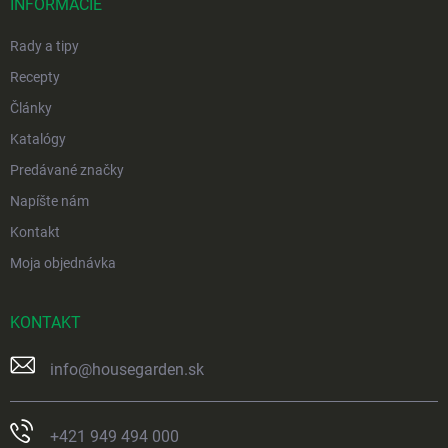
i
INFORMÁCIE
e
Rady a tipy
Recepty
Články
Katalógy
Predávané značky
Napíšte nám
Kontakt
Moja objednávka
KONTAKT
info
@
housegarden.sk
+421 949 494 000