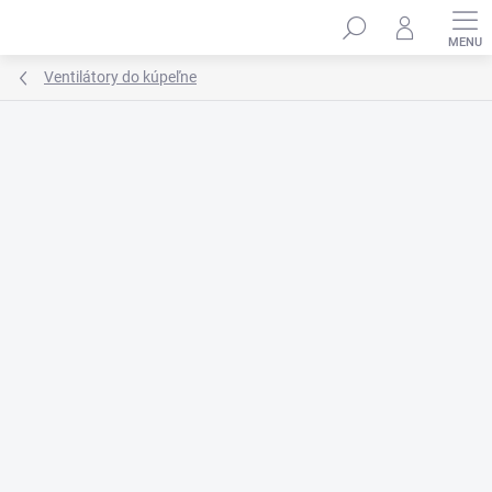
Prejsť
na
obsah
Ventilátory do kúpeľne