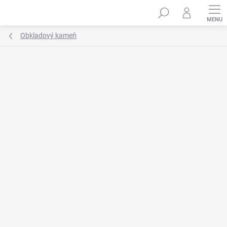
Prejsť
na
obsah
Obkladový kameň