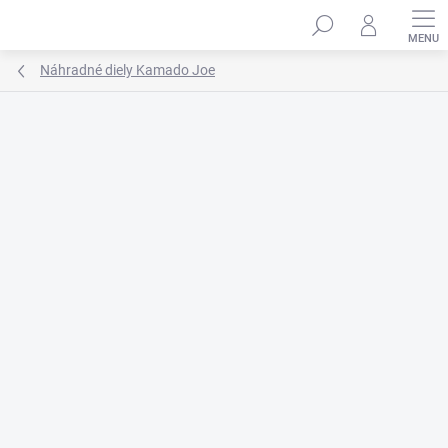
Prejsť
na
obsah
Náhradné diely Kamado Joe