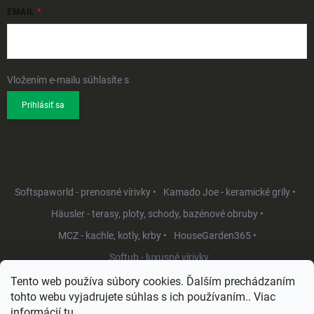
EMAIL
Vložením e-mailu súhlasíte s
podmienkami ochrany osobných údajov
Prihlásiť sa
Softspaworld - prenosné vírivky •
Kamado Joe - keramické grily •
Häusler - terasy, ploty, schody, bazénové obruby •
MCZ - kachle, kotly, krby •
HouseGarden365 •
Softub - luxusné vírivky
Tento web používa súbory cookies. Ďalším prechádzaním
tohto webu vyjadrujete súhlas s ich používaním.. Viac
informácií
tu
.