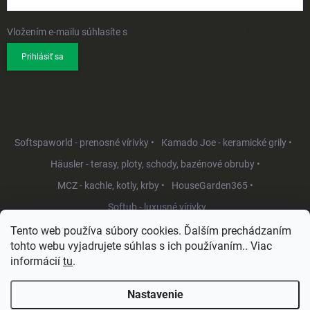
Vložením e-mailu súhlasíte s
podmienkami ochrany osobných údajov
Prihlásiť sa
Softspaworld - prenosné vírivky •
Kamado Joe - keramické grily •
Häusler - terasy, ploty, schody, bazénové obruby •
MCZ - kachle, kotly, krby •
HouseGarden365 •
Softub - luxusné vírivky
Tento web používa súbory cookies. Ďalším prechádzaním
tohto webu vyjadrujete súhlas s ich používaním.. Viac
informácií
tu
.
Nastavenie