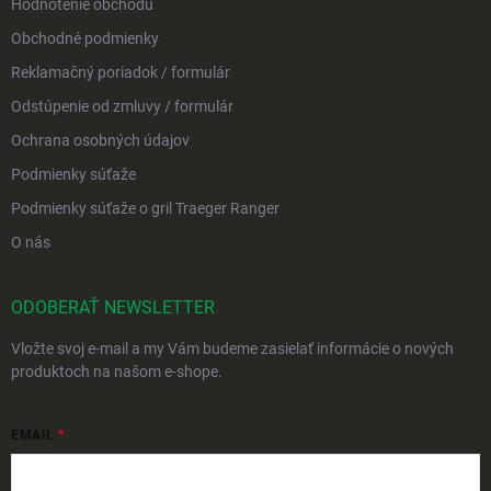
Hodnotenie obchodu
Obchodné podmienky
Reklamačný poriadok / formulár
Odstúpenie od zmluvy / formulár
Ochrana osobných údajov
Podmienky súťaže
Podmienky súťaže o gril Traeger Ranger
O nás
ODOBERAŤ NEWSLETTER
Vložte svoj e-mail a my Vám budeme zasielať informácie o nových
produktoch na našom e-shope.
EMAIL