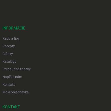
Z
á
p
ä
t
i
INFORMÁCIE
e
Rady a tipy
Recepty
Články
Katalógy
Predávané značky
Napíšte nám
Kontakt
Moja objednávka
KONTAKT