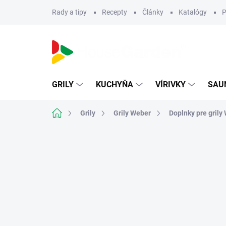
Prejsť
Rady a tipy
Recepty
Články
Katalógy
P
na
obsah
GRILY
KUCHYŇA
VÍRIVKY
SAU
Domov
Grily
Grily Weber
Doplnky pre grily