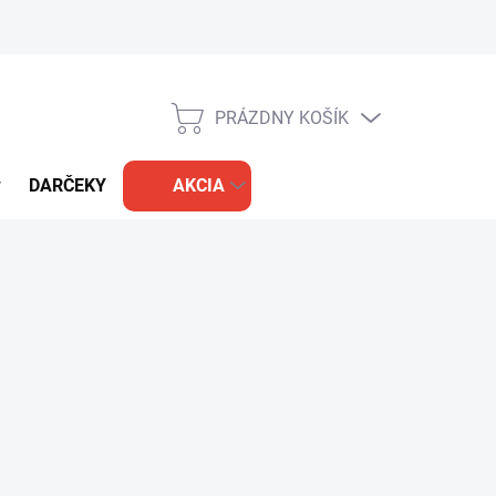
PRÁZDNY KOŠÍK
NÁKUPNÝ
KOŠÍK
DARČEKY
AKCIA