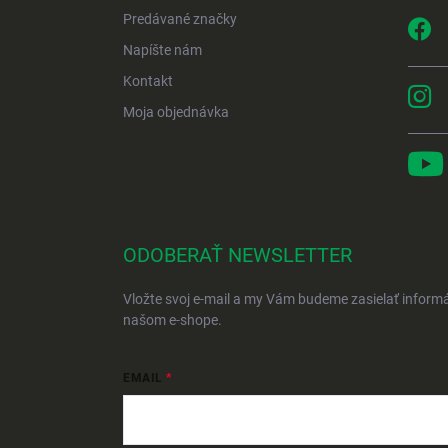
Predávané značky
Napíšte nám
Kontakt
Moja objednávka
ODOBERAŤ NEWSLETTER
Vložte svoj e-mail a my Vám budeme zasielať inform
našom e-shope.
EMAIL