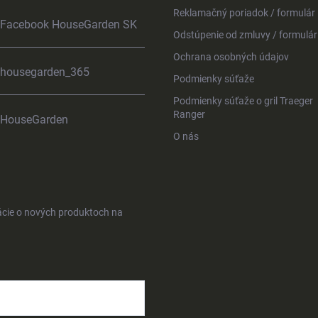
Reklamačný poriadok / formulár
Facebook HouseGarden SK
Odstúpenie od zmluvy / formulár
Ochrana osobných údajov
housegarden_365
Podmienky súťaže
Podmienky súťaže o gril Traeger
Ranger
HouseGarden
O nás
ácie o nových produktoch na