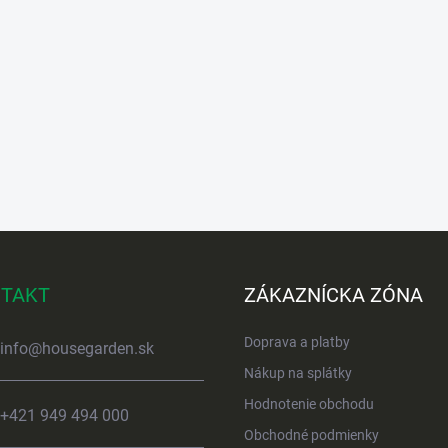
TAKT
ZÁKAZNÍCKA ZÓNA
Doprava a platby
info
@
housegarden.sk
Nákup na splátky
Hodnotenie obchodu
+421 949 494 000
Obchodné podmienky