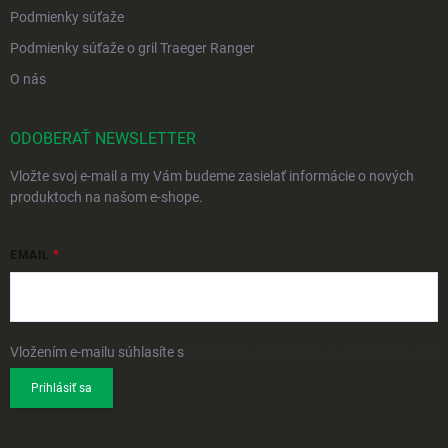
Podmienky súťaže
Podmienky súťaže o gril Traeger Ranger
O nás
ODOBERAŤ NEWSLETTER
Vložte svoj e-mail a my Vám budeme zasielať informácie o nových
produktoch na našom e-shope.
EMAIL
Vložením e-mailu súhlasíte s
podmienkami ochrany osobných údajov
Prihlásiť sa