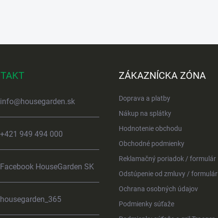
TAKT
ZÁKAZNÍCKA ZÓNA
Doprava a platby
info
@
housegarden.sk
Nákup na splátky
Hodnotenie obchodu
+421 949 494 000
Obchodné podmienky
Reklamačný poriadok / formulár
Facebook HouseGarden SK
Odstúpenie od zmluvy / formulár
Ochrana osobných údajov
housegarden_365
Podmienky súťaže