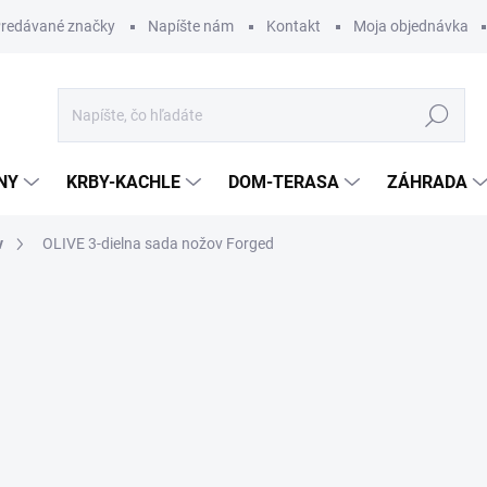
redávané značky
Napíšte nám
Kontakt
Moja objednávka
Hľadať
NY
KRBY-KACHLE
DOM-TERASA
ZÁHRADA
v
OLIVE 3-dielna sada nožov Forged