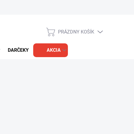
PRÁZDNY KOŠÍK
NÁKUPNÝ
KOŠÍK
DARČEKY
AKCIA