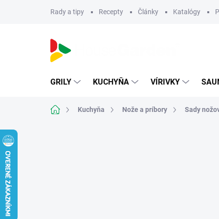
Prejsť
Rady a tipy
Recepty
Články
Katalógy
P
na
obsah
GRILY
KUCHYŇA
VÍRIVKY
SAU
Domov
Kuchyňa
Nože a príbory
Sady nožo