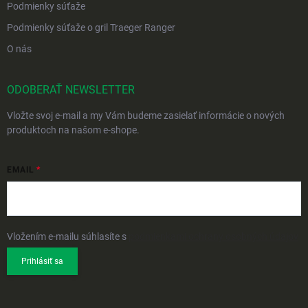
Podmienky súťaže
Podmienky súťaže o gril Traeger Ranger
O nás
ODOBERAŤ NEWSLETTER
Vložte svoj e-mail a my Vám budeme zasielať informácie o nových
produktoch na našom e-shope.
EMAIL
Vložením e-mailu súhlasíte s
podmienkami ochrany osobných údajov
Prihlásiť sa