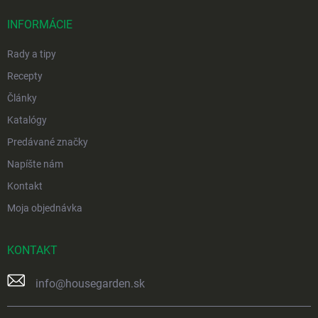
t
i
INFORMÁCIE
e
Rady a tipy
Recepty
Články
Katalógy
Predávané značky
Napíšte nám
Kontakt
Moja objednávka
KONTAKT
info
@
housegarden.sk