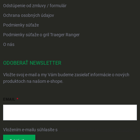
Odstúpenie od zmluvy / formulár
Ochrana osobných údajov
Podmienky súťaže
Podmienky súťaže o gril Traeger Ranger
O nás
ODOBERAŤ NEWSLETTER
Vložte svoj e-mail a my Vám budeme zasielať informácie o nových
produktoch na našom e-shope.
EMAIL
Vložením e-mailu súhlasíte s
podmienkami ochrany osobných údajov