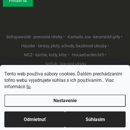
Prihlásiť sa
Softspaworld - prenosné vírivky •
Kamado Joe - keramické grily •
Häusler - terasy, ploty, schody, bazénové obruby •
MCZ - kachle, kotly, krby •
HouseGarden365 •
Softub - luxusné vírivky
Tento web používa súbory cookies. Ďalším prechádzaním
tohto webu vyjadrujete súhlas s ich používaním.. Viac
informácií
tu
.
Nastavenie
Copyright 2026
HouseGarden.sk
. Všetky práva vyhradené.
Upraviť
nastavenie cookies
Odmietnuť
Súhlasím
Vytvoril Shoptet