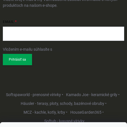
produktoch na našom e-shope.
EMAIL
Vložením e-mailu súhlasíte s
podmienkami ochrany osobných údajov
Prihlásiť sa
Softspaworld - prenosné vírivky •
Kamado Joe - keramické grily •
Häusler - terasy, ploty, schody, bazénové obruby •
MCZ - kachle, kotly, krby •
HouseGarden365 •
Softub - luxusné vírivky