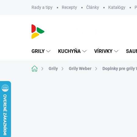
Prejsť
Rady a tipy
Recepty
Články
Katalógy
P
na
obsah
GRILY
KUCHYŇA
VÍRIVKY
SAU
Domov
Grily
Grily Weber
Doplnky pre grily