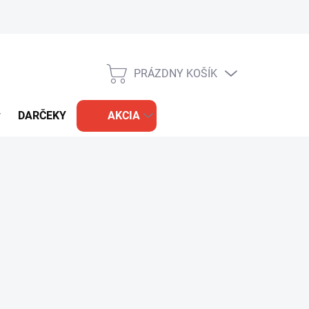
PRÁZDNY KOŠÍK
NÁKUPNÝ
KOŠÍK
DARČEKY
AKCIA