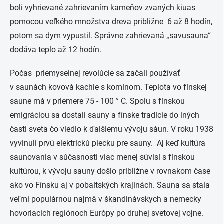
boli vyhrievané zahrievaním kameňov zvaných kiuas
pomocou veľkého množstva dreva približne 6 až 8 hodín,
potom sa dym vypustil. Správne zahrievaná „savusauna“
dodáva teplo až 12 hodín.
Počas priemyselnej revolúcie sa začali používať
v saunách kovová kachle s komínom. Teplota vo fínskej
saune má v priemere 75 - 100 ° C. Spolu s fínskou
emigráciou sa dostali sauny a fínske tradície do iných
časti sveta čo viedlo k ďalšiemu vývoju sáun. V roku 1938
vyvinuli prvú elektrickú piecku pre sauny. Aj keď kultúra
saunovania v súčasnosti viac menej súvisí s fínskou
kultúrou, k vývoju sauny došlo približne v rovnakom čase
ako vo Fínsku aj v pobaltských krajinách. Sauna sa stala
veľmi populárnou najmä v škandinávskych a nemecky
hovoriacich regiónoch Európy po druhej svetovej vojne.