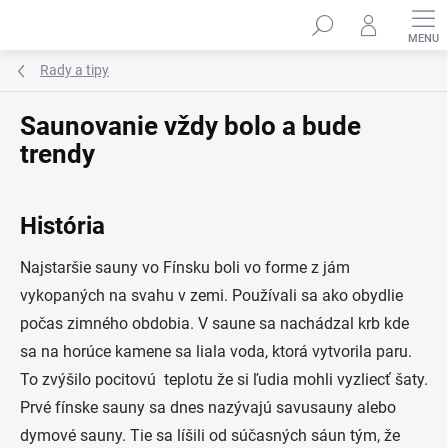
Prejsť
na
obsah
Rady a tipy
Saunovanie vždy bolo a bude
trendy
História
Najstaršie sauny vo Fínsku boli vo forme z jám
vykopaných na svahu v zemi. Používali sa ako obydlie
počas zimného obdobia. V saune sa nachádzal krb kde
sa na horúce kamene sa liala voda, ktorá vytvorila paru.
To zvýšilo pocitovú teplotu že si ľudia mohli vyzliecť šaty.
Prvé fínske sauny sa dnes nazývajú savusauny alebo
dymové sauny. Tie sa líšili od súčasných sáun tým, že