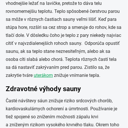
vhodnejšie ležať na lavičke, pretože to dáva telu
rovnomernejšiu teplotu. Teplo spôsobené čerstvou parou
sa môže v rôznych častiach sauny veľmi líšiť. Keď para
stúpa hore, rozšíri sa cez strop a smeruje do rohov, kde sa
tlačí dole. V dôsledku čoho je teplo z pary niekedy najviac
cítiť v najvzdialenejších rohoch sauny. Odporúča opustiť
saunu, ak sa teplo stane neznesiteľným, alebo ak sa
osoba cíti slabá alebo chorá. Teplota rôznych častí tela
sa dá nastaviť zakrývaním pred parou. Zistilo sa, že
zakrytie tváre
uterákom
znižuje vnímanie tepla.
Zdravotné výhody sauny
Časté návštevy sáun znižuje riziko srdcových chorôb,
kardiovaskulárnych ochorení a úmrtnosti. Používanie je
tiež spojené so znížením možnosti zápalu krvi
a zníženým rizikom vysokého krvného tlaku. Okrem toho