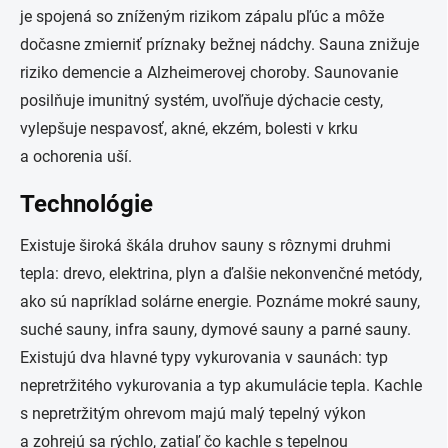
je spojená so zníženým rizikom zápalu pľúc a môže
dočasne zmierniť príznaky bežnej nádchy. Sauna znižuje
riziko demencie a Alzheimerovej choroby. Saunovanie
posilňuje imunitný systém, uvoľňuje dýchacie cesty,
vylepšuje nespavosť, akné, ekzém, bolesti v krku
a ochorenia uší.
Technológie
Existuje široká škála druhov sauny s rôznymi druhmi
tepla: drevo, elektrina, plyn a ďalšie nekonvenčné metódy,
ako sú napríklad solárne energie. Poznáme mokré sauny,
suché sauny, infra sauny, dymové sauny a parné sauny.
Existujú dva hlavné typy vykurovania v saunách: typ
nepretržitého vykurovania a typ akumulácie tepla. Kachle
s nepretržitým ohrevom majú malý tepelný výkon
a zohrejú sa rýchlo, zatiaľ čo kachle s tepelnou