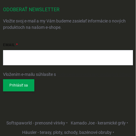
ODOBERAŤ NEWSLETTER
Vložte svoj e-mail a my Vám budeme zasielať informácie o nových
produktoch na našom e-shope.
EMAIL
Vložením e-mailu súhlasíte s
podmienkami ochrany osobných údajov
Prihlásiť sa
Softspaworld - prenosné vírivky •
Kamado Joe - keramické grily •
Häusler - terasy, ploty, schody, bazénové obruby •