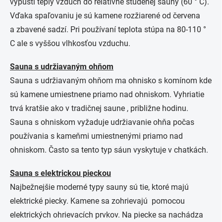
vypustí teplý vzduch do relatívne studenej sauny (60 ° C).
Vďaka spaľovaniu je sú kamene rozžiarené od červena
a zbavené sadzí. Pri používaní teplota stúpa na 80-110 °
C ale s vyššou vlhkosťou vzduchu.
Sauna s udržiavaným ohňom
Sauna s udržiavaným ohňom ma ohnisko s komínom kde
sú kamene umiestnene priamo nad ohniskom. Vyhriatie
trvá kratšie ako v tradičnej saune , približne hodinu.
Sauna s ohniskom vyžaduje udržiavanie ohňa počas
používania s kameňmi umiestnenými priamo nad
ohniskom. Často sa tento typ sáun vyskytuje v chatkách.
Sauna s elektrickou pieckou
Najbežnejšie moderné typy sauny sú tie, ktoré majú
elektrické piecky. Kamene sa zohrievajú pomocou
elektrických ohrievacích prvkov. Na piecke sa nachádza