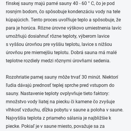
fínskej sauny majú parné sauny 40 - 60 ° C, čo je pod
rosným bodom, čo spôsobuje kondenzáciu vody na tele
kúpajúcich. Tento proces uvoľňuje teplo a spôsobuje, že
para je horúca. Rôzne úrovne výškovo umiestnenia lavíc
umožňujú dosiahnuť rôzne teploty, výberom lavice
s vyššou úrovňou pre vyššiu teplotu, lavice s nižšou
úrovňou pre miernejšiu teplotu. Dobrá sauna má malé
teplotne rozdiely medzi rôznymi úrovňami sedenia.
Rozohriatie parnej sauny môže trvať 30 minút. Niektorí
ľudia dávajú prednosť teplej sprche pred vstupom do
sauny. Nastavenie teploty ovplyvňuje tieto faktory:
množstvo vody liatej na piecku či kamene čo zvyšuje
vlhkosť vzduchu, dĺžka pobytu v saune a poloha v saune.
Najvyššia teplota z priameho sálania je najbližšie k
piecke. Pokiaľ je v saune miesto, považuje sa za