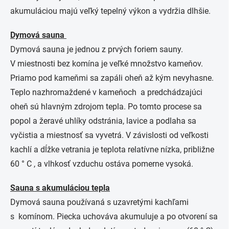
akumuláciou majú veľký tepelný výkon a vydržia dlhšie.
Dymová sauna
Dymová sauna je jednou z prvých foriem sauny.
V miestnosti bez komína je veľké množstvo kameňov.
Priamo pod kameňmi sa zapáli oheň až kým nevyhasne.
Teplo nazhromaždené v kameňoch a predchádzajúci
oheň sú hlavným zdrojom tepla. Po tomto procese sa
popol a žeravé uhlíky odstránia, lavice a podlaha sa
vyčistia a miestnosť sa vyvetrá. V závislosti od veľkosti
kachlí a dĺžke vetrania je teplota relatívne nízka, približne
60 ° C , a vlhkosť vzduchu ostáva pomerne vysoká.
Sauna s akumuláciou tepla
Dymová sauna používaná s uzavretými kachľami
s komínom. Piecka uchováva akumuluje a po otvorení sa