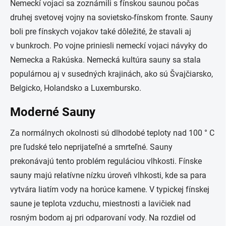
Nemeckí vojaci sa zoznámili s fínskou saunou počas
druhej svetovej vojny na sovietsko-fínskom fronte. Sauny
boli pre fínskych vojakov také dôležité, že stavali aj
v bunkroch. Po vojne priniesli nemeckí vojaci návyky do
Nemecka a Rakúska. Nemecká kultúra sauny sa stala
populárnou aj v susedných krajinách, ako sú Švajčiarsko,
Belgicko, Holandsko a Luxembursko.
Moderné Sauny
Za normálnych okolnosti sú dlhodobé teploty nad 100 ° C
pre ľudské telo neprijateľné a smrteľné. Sauny
prekonávajú tento problém reguláciou vlhkosti. Fínske
sauny majú relatívne nízku úroveň vlhkosti, kde sa para
vytvára liatím vody na horúce kamene. V typickej fínskej
saune je teplota vzduchu, miestnosti a lavičiek nad
rosným bodom aj pri odparovaní vody. Na rozdiel od