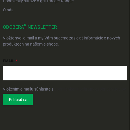
Podmienky súťaže o gril Traeger Ranger
O nás
ODOBERAŤ NEWSLETTER
Vložte svoj e-mail a my Vám budeme zasielať informácie o nových
produktoch na našom e-shope.
EMAIL
Vložením e-mailu súhlasíte s
podmienkami ochrany osobných údajov
Prihlásiť sa