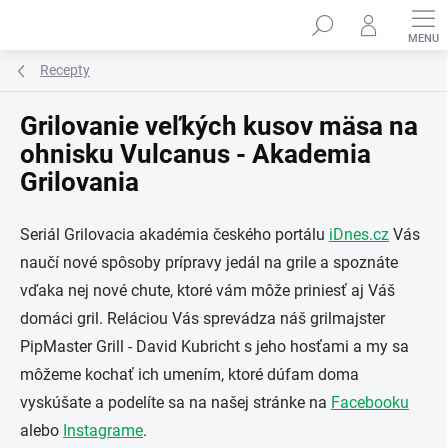
Prejsť
na
obsah
Recepty
Grilovanie veľkých kusov mäsa na
ohnisku Vulcanus - Akademia
Grilovania
Seriál Grilovacia akadémia českého portálu
iDnes.cz
Vás
naučí nové spôsoby prípravy jedál na grile a spoznáte
vďaka nej nové chute, ktoré vám môže priniesť aj Váš
domáci gril. Reláciou Vás sprevádza náš grilmajster
PipMaster Grill - David Kubricht s jeho hosťami a my sa
môžeme kochať ich umením, ktoré dúfam doma
vyskúšate a podelíte sa na našej stránke na
Facebooku
alebo
Instagrame
.