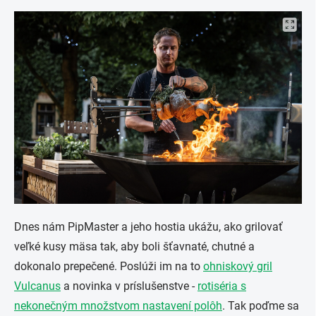
Dnes nám PipMaster a jeho hostia ukážu, ako grilovať
veľké kusy mäsa tak, aby boli šťavnaté, chutné a
dokonalo prepečené. Poslúži im na to
ohniskový gril
Vulcanus
a novinka v príslušenstve -
rotiséria s
nekonečným množstvom nastavení polôh
. Tak poďme sa