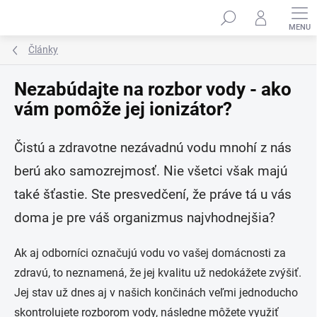
Prejsť
na
obsah
Články
Nezabúdajte na rozbor vody - ako
vám pomôže jej ionizátor?
Čistú a zdravotne nezávadnú vodu mnohí z nás
berú ako samozrejmosť. Nie všetci však majú
také šťastie. Ste presvedčení, že práve tá u vás
doma je pre váš organizmus najvhodnejšia?
Ak aj odborníci označujú vodu vo vašej domácnosti za
zdravú, to neznamená, že jej kvalitu už nedokážete zvýšiť.
Jej stav už dnes aj v našich končinách veľmi jednoducho
skontrolujete rozborom vody, následne môžete využiť