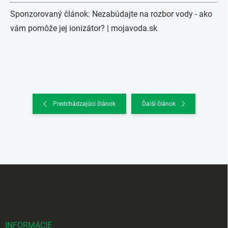
Sponzorovaný článok: Nezabúdajte na rozbor vody - ako
vám pomôže jej ionizátor? |
mojavoda.sk
Predchádzajúci článok
Ďalší článok
Z
á
p
ä
t
i
INFORMÁCIE