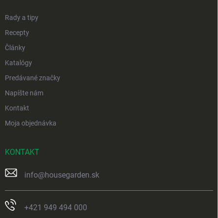
e
Rady a tipy
Recepty
Články
Katalógy
Predávané značky
Napíšte nám
Kontakt
Moja objednávka
KONTAKT
info
@
housegarden.sk
+421 949 494 000