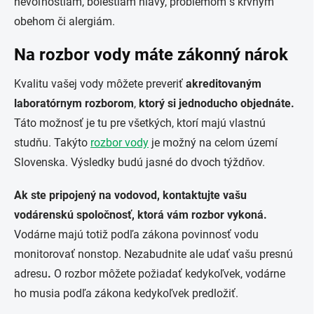
nevoľnostiam, bolestiam hlavy, problémom s krvným
obehom či alergiám.
Na rozbor vody máte zákonný nárok
Kvalitu vašej vody môžete preveriť
akreditovaným
laboratórnym rozborom
,
ktorý si jednoducho objednáte.
Táto možnosť je tu pre všetkých, ktorí majú vlastnú
studňu. Takýto
rozbor vody
je možný na celom území
Slovenska. Výsledky budú jasné do dvoch týždňov.
Ak ste pripojený na vodovod, kontaktujte vašu
vodárenskú spoločnosť, ktorá vám rozbor vykoná.
Vodárne majú totiž podľa zákona povinnosť vodu
monitorovať nonstop. Nezabudnite ale udať vašu presnú
adresu
.
O rozbor môžete požiadať kedykoľvek, vodárne
ho musia podľa zákona kedykoľvek predložiť.