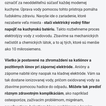
označiť za neoddeliteľnú súčasť každej modernej
kuchyne. Úprava vody pomocou tohto prístroja pomáha
ľudskému zdraviu. Navyše ide o zariadenie, ktoré
nezaberie veľa miesta -
stačí elektrický vodný filter
napojiť na kuchynskú batériu.
Takto rozbehneme proces
elektrolýzy vody z vodovodu. Zbavíme sa mechanických
nečistôt a chemických látok, a to aj tých, ktoré sú menšie
ako 10 mikrosiemens.
Všetko je postavené na zhromaždení sa katiónov a
pozitívnych iónov pri zápornej elektróde.
Anióny a
záporne nabité ióny naopak na kladnej elektróde. Vám sa
tak dostane ionizovanej vody, pričom oxidovanej vody sa
zbavíme pomocou hadice do odpadu
. Môžete tak predísť
rôznym zdravotným komplikáciám
, ako napríklad
osteoporóze, zažívacím problémom, migrénam,