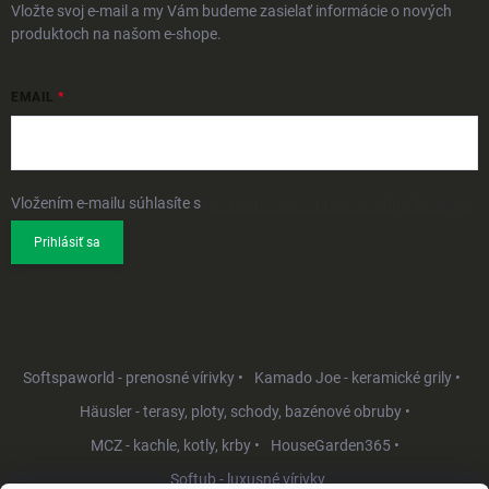
Vložte svoj e-mail a my Vám budeme zasielať informácie o nových
produktoch na našom e-shope.
EMAIL
Vložením e-mailu súhlasíte s
podmienkami ochrany osobných údajov
Prihlásiť sa
Softspaworld - prenosné vírivky •
Kamado Joe - keramické grily •
Häusler - terasy, ploty, schody, bazénové obruby •
MCZ - kachle, kotly, krby •
HouseGarden365 •
Softub - luxusné vírivky