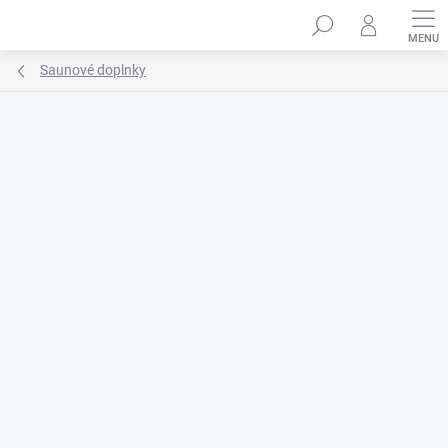
Prejsť
na
obsah
Saunové doplnky