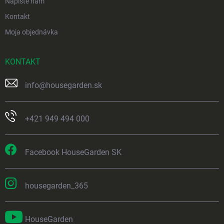
Napíšte nám
Kontakt
Moja objednávka
KONTAKT
info
@
housegarden.sk
+421 949 494 000
Facebook HouseGarden SK
housegarden_365
HouseGarden