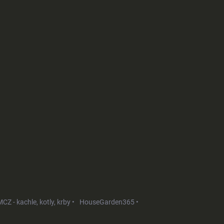
CZ - kachle, kotly, krby •
HouseGarden365 •