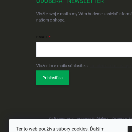
ODOBERAŤ NEWSLETTER
Vložte svoj e-mail a my Vám budeme zasielať inform
našom e-shope.
EMAIL
Vložením e-mailu súhlasíte s
podmienkami ochrany 
Prihlásiť sa
Softspaworld - prenosné vírivky •
Kamado Joe 
Tento web používa súbory cookies. Ďalším