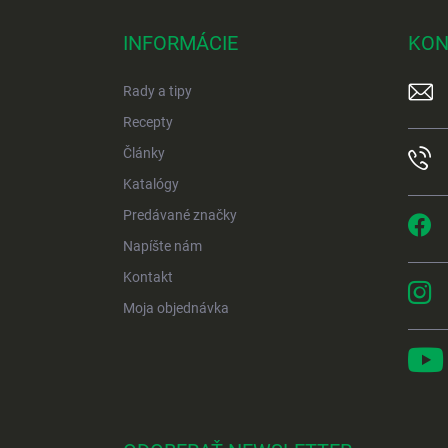
á
p
INFORMÁCIE
KON
ä
t
Rady a tipy
i
e
Recepty
Články
Katalógy
Predávané značky
Napíšte nám
Kontakt
Moja objednávka