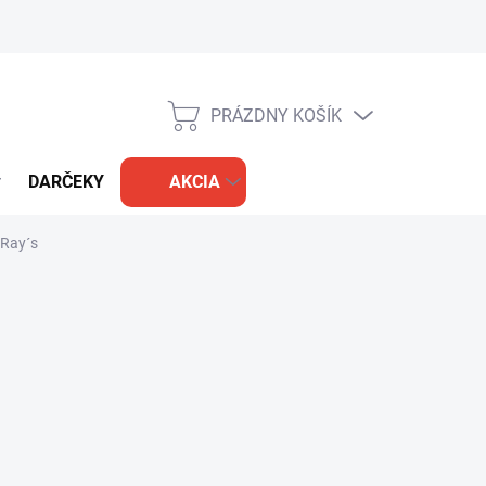
PRÁZDNY KOŠÍK
NÁKUPNÝ
KOŠÍK
DARČEKY
AKCIA
Ray´s