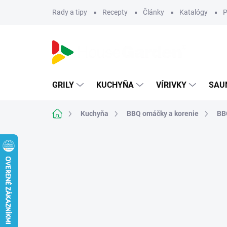
Prejsť
Rady a tipy
Recepty
Články
Katalógy
P
na
obsah
GRILY
KUCHYŇA
VÍRIVKY
SAU
Domov
Kuchyňa
BBQ omáčky a korenie
BB