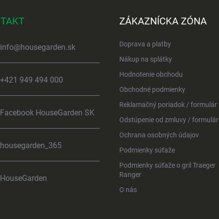
TAKT
ZÁKAZNÍCKA ZÓNA
Doprava a platby
info
@
housegarden.sk
Nákup na splátky
Hodnotenie obchodu
+421 949 494 000
Obchodné podmienky
Reklamačný poriadok / formulár
Facebook HouseGarden SK
Odstúpenie od zmluvy / formulár
Ochrana osobných údajov
housegarden_365
Podmienky súťaže
Podmienky súťaže o gril Traeger
Ranger
HouseGarden
O nás