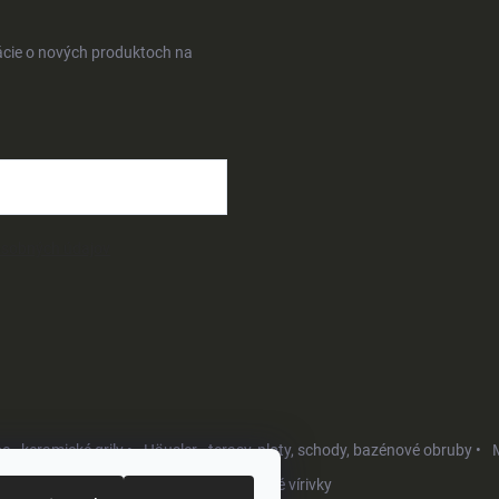
ácie o nových produktoch na
osobných údajov
- keramické grily •
Häusler - terasy, ploty, schody, bazénové obruby •
M
Softub - luxusné vírivky