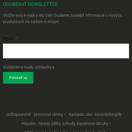
ODOBERAŤ NEWSLETTER
Vložte svoj e-mail a my Vám budeme zasielať informácie o nových
produktoch na našom e-shope.
EMAIL
Vložením e-mailu súhlasíte s
podmienkami ochrany osobných údajov
Prihlásiť sa
Softspaworld - prenosné vírivky •
Kamado Joe - keramické grily •
Häusler - terasy, ploty, schody, bazénové obruby •