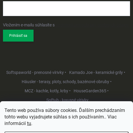
Vložením e-mailu súhlasíte s
podmienkami ochrany osobných údajov
Prihlásiť sa
Softspaworld - prenosné vírivky •
Kamado Joe - keramické grily •
Häusler - terasy, ploty, schody, bazénové obruby •
MCZ - kachle, kotly, krby •
HouseGarden365 •
Softub - luxusné vírivky
Tento web používa súbory cookies. Ďalším prechádzaním
tohto webu vyjadrujete súhlas s ich používaním.. Viac
informácií
tu
.