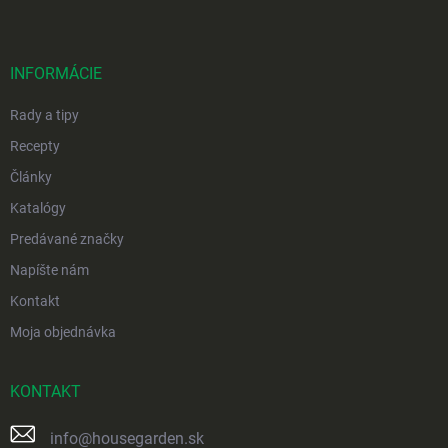
p
ä
t
i
INFORMÁCIE
e
Rady a tipy
Recepty
Články
Katalógy
Predávané značky
Napíšte nám
Kontakt
Moja objednávka
KONTAKT
info
@
housegarden.sk