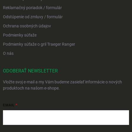
Reklamačný poriadok / formulár
Odstúpenie od zmluvy / formulár
Ochrana osobných údajov
Podmienky súťaže
Podmienky súťaže o gril Traeger Ranger
O nás
ODOBERAŤ NEWSLETTER
Vložte svoj e-mail a my Vám budeme zasielať informácie o nových
produktoch na našom e-shope.
EMAIL