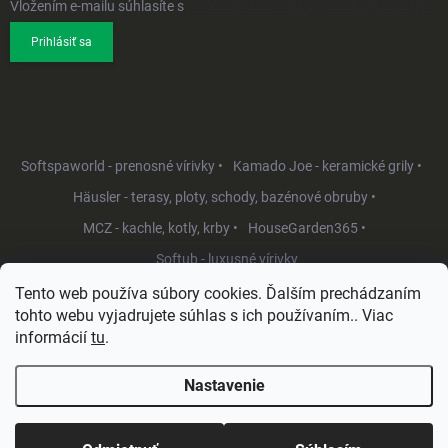
Vložením e-mailu súhlasíte s
podmienkami ochrany osobných údajov
Prihlásiť sa
Softspaworld - prenosné vírivky •
Kamado Joe - keramické grily •
Häusler - terasy, ploty, schody, bazénové obruby •
MCZ - kachle, kotly, krby •
HouseGarden365 •
Softub - luxusné vírivky
Tento web používa súbory cookies. Ďalším prechádzaním
tohto webu vyjadrujete súhlas s ich používaním.. Viac
informácií
tu
.
Nastavenie
Copyright 2026
HouseGarden.sk
. Všetky práva vyhradené.
Upraviť
nastavenie cookies