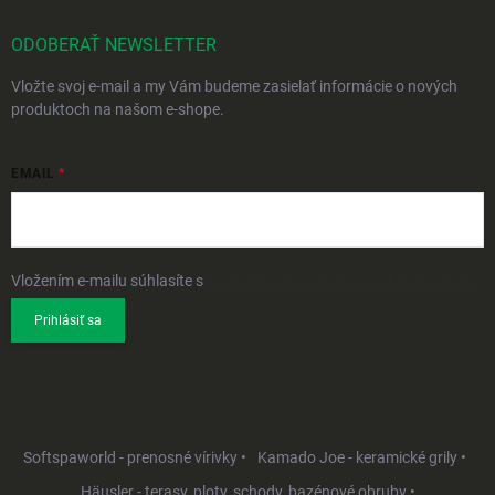
ODOBERAŤ NEWSLETTER
Vložte svoj e-mail a my Vám budeme zasielať informácie o nových
produktoch na našom e-shope.
EMAIL
Vložením e-mailu súhlasíte s
podmienkami ochrany osobných údajov
Prihlásiť sa
Softspaworld - prenosné vírivky •
Kamado Joe - keramické grily •
Häusler - terasy, ploty, schody, bazénové obruby •