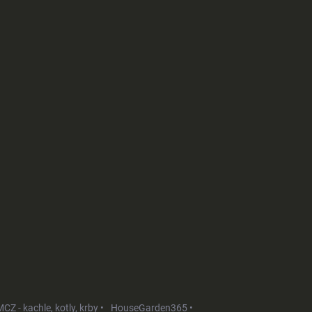
CZ - kachle, kotly, krby •
HouseGarden365 •