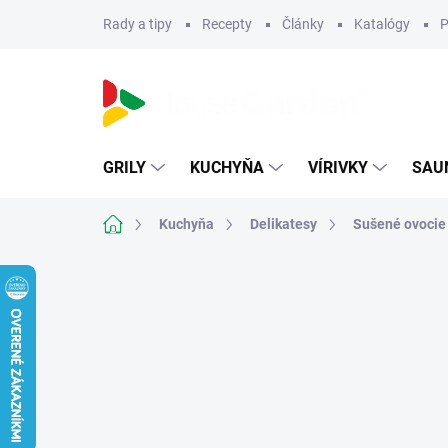
Prejsť
Rady a tipy
Recepty
Články
Katalógy
P
na
obsah
GRILY
KUCHYŇA
VÍRIVKY
SAU
Domov
Kuchyňa
Delikatesy
Sušené ovocie