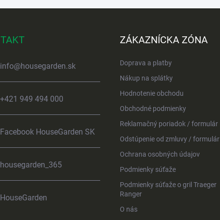
TAKT
ZÁKAZNÍCKA ZÓNA
Doprava a platby
info
@
housegarden.sk
Nákup na splátky
Hodnotenie obchodu
+421 949 494 000
Obchodné podmienky
Reklamačný poriadok / formulár
Facebook HouseGarden SK
Odstúpenie od zmluvy / formulár
Ochrana osobných údajov
housegarden_365
Podmienky súťaže
Podmienky súťaže o gril Traeger
Ranger
HouseGarden
O nás