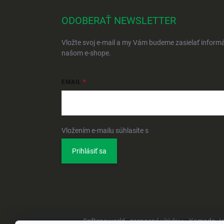
ODOBERAŤ NEWSLETTER
Vložte svoj e-mail a my Vám budeme zasielať inform
našom e-shope.
EMAIL
Vložením e-mailu súhlasíte s
podmienkami ochrany 
Prihlásiť sa
Softspaworld - prenosné vírivky •
Kamado Joe 