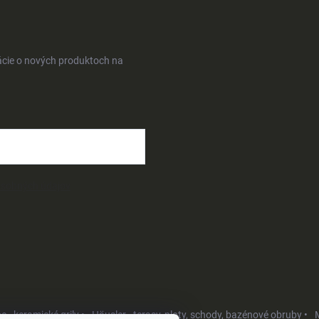
ácie o nových produktoch na
osobných údajov
- keramické grily •
Häusler - terasy, ploty, schody, bazénové obruby •
M