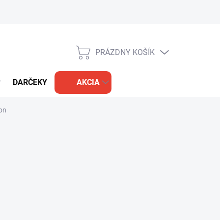
PRÁZDNY KOŠÍK
NÁKUPNÝ
KOŠÍK
DARČEKY
AKCIA
on