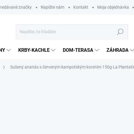
redávané značky
Napíšte nám
Kontakt
Moja objednávka
Hľadať
NY
KRBY-KACHLE
DOM-TERASA
ZÁHRADA
Sušený ananás s červeným kampotským korením 150g La Plantati