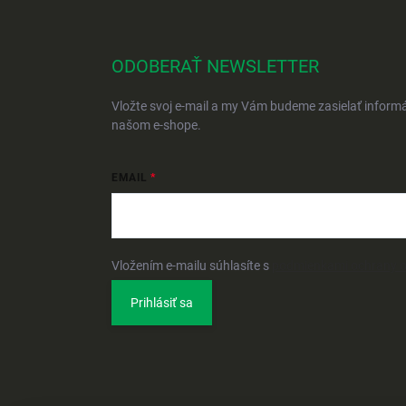
ODOBERAŤ NEWSLETTER
Vložte svoj e-mail a my Vám budeme zasielať inform
našom e-shope.
EMAIL
Vložením e-mailu súhlasíte s
podmienkami ochrany 
Prihlásiť sa