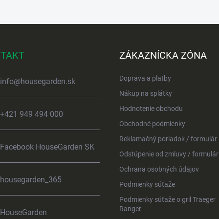
TAKT
ZÁKAZNÍCKA ZÓNA
Doprava a platby
info
@
housegarden.sk
Nákup na splátky
Hodnotenie obchodu
+421 949 494 000
Obchodné podmienky
Reklamačný poriadok / formulár
Facebook HouseGarden SK
Odstúpenie od zmluvy / formulár
Ochrana osobných údajov
housegarden_365
Podmienky súťaže
Podmienky súťaže o gril Traeger
Ranger
HouseGarden