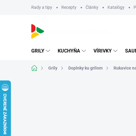
Prejsť
Rady a tipy
Recepty
Články
Katalógy
P
na
obsah
GRILY
KUCHYŇA
VÍRIVKY
SAU
Domov
Grily
Doplnky ku grilom
Rukavice na