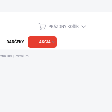
PRÁZDNY KOŠÍK
NÁKUPNÝ
KOŠÍK
DARČEKY
AKCIA
čierna BBQ Premium