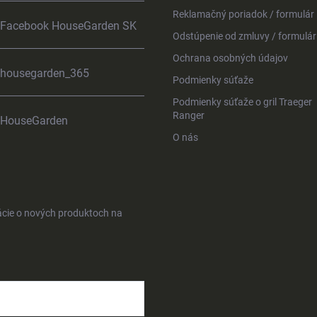
Reklamačný poriadok / formulár
Facebook HouseGarden SK
Odstúpenie od zmluvy / formulár
Ochrana osobných údajov
housegarden_365
Podmienky súťaže
Podmienky súťaže o gril Traeger
Ranger
HouseGarden
O nás
ácie o nových produktoch na