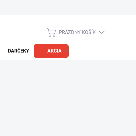
PRÁZDNY KOŠÍK
NÁKUPNÝ
KOŠÍK
DARČEKY
AKCIA