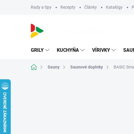
Prejsť
Rady a tipy
Recepty
Články
Katalógy
P
na
obsah
GRILY
KUCHYŇA
VÍRIVKY
SAU
Domov
Sauny
Saunové doplnky
BASIC Sma