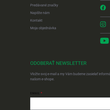
Predávané značky
Napíšte nám
Kontakt
Moja objednávka
ODOBERAŤ NEWSLETTER
Vložte svoj e-mail a my Vám budeme zasielať inform
našom e-shope.
EMAIL