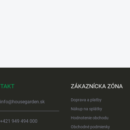
TAKT
ZÁKAZNÍCKA ZÓNA
Doprava a platby
info
@
housegarden.sk
Nákup na splátky
Hodnotenie obchodu
+421 949 494 000
Obchodné podmienky