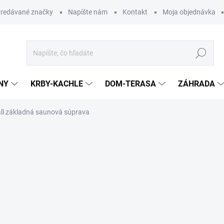
redávané značky
Napíšte nám
Kontakt
Moja objednávka
Hľadať
NY
KRBY-KACHLE
DOM-TERASA
ZÁHRADA
ll základná saunová súprava