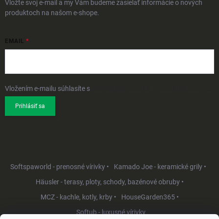
Vložte svoj e-mail a my Vám budeme zasielať informácie o nových
produktoch na našom e-shope.
EMAIL
Vložením e-mailu súhlasíte s
podmienkami ochrany osobných údajov
Prihlásiť sa
Softspaworld - prenosné vírivky •
Kamado Joe - keramické grily •
Häusler - terasy, ploty, schody, bazénové obruby •
MCZ - kachle, kotly, krby •
HouseGarden365 •
Softub - luxusné vírivky