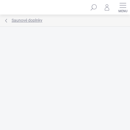
Prejsť
na
obsah
Saunové doplnky