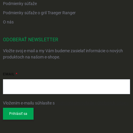
Podmienky súťaže
Podmienky súťaže o gril Traeger Ranger
O nás
ODOBERAŤ NEWSLETTER
Vložte svoj e-mail a my Vám budeme zasielať informácie o nových
produktoch na našom e-shope.
EMAIL
Vložením e-mailu súhlasíte s
podmienkami ochrany osobných údajov
Prihlásiť sa