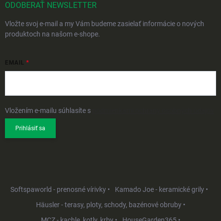
ODOBERAŤ NEWSLETTER
Vložte svoj e-mail a my Vám budeme zasielať informácie o nových
produktoch na našom e-shope.
EMAIL
Vložením e-mailu súhlasíte s
podmienkami ochrany osobných údajov
Prihlásiť sa
Softspaworld - prenosné vírivky •
Kamado Joe - keramické grily •
Häusler - terasy, ploty, schody, bazénové obruby •
MCZ - kachle, kotly, krby •
HouseGarden365 •