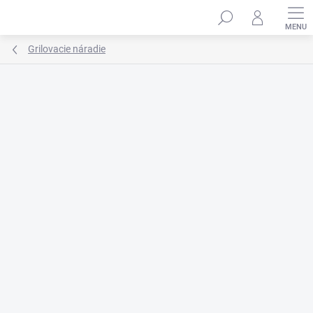
Prejsť
na
obsah
Grilovacie náradie