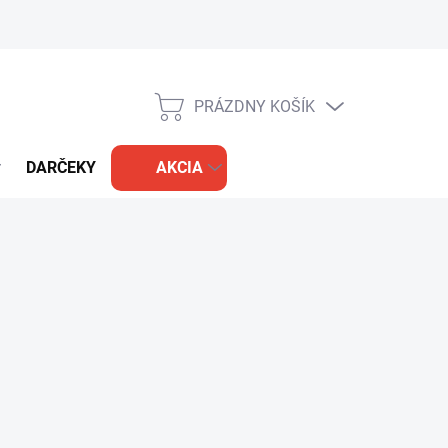
PRÁZDNY KOŠÍK
NÁKUPNÝ
KOŠÍK
DARČEKY
AKCIA