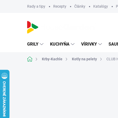
Prejsť
Rady a tipy
Recepty
Články
Katalógy
P
na
obsah
GRILY
KUCHYŇA
VÍRIVKY
SAU
Domov
Krby-Kachle
Kotly na pelety
CLUB H