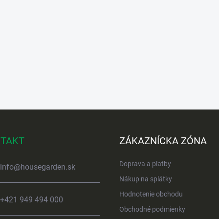
TAKT
ZÁKAZNÍCKA ZÓNA
Doprava a platby
info
@
housegarden.sk
Nákup na splátky
Hodnotenie obchodu
+421 949 494 000
Obchodné podmienky