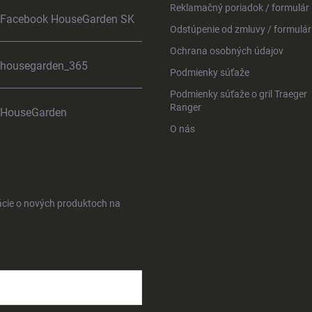
Reklamačný poriadok / formulár
Facebook HouseGarden SK
Odstúpenie od zmluvy / formulár
Ochrana osobných údajov
housegarden_365
Podmienky súťaže
Podmienky súťaže o gril Traeger
Ranger
HouseGarden
O nás
ácie o nových produktoch na