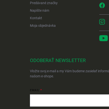
Predávané značky
Napíšte nám
Kontakt
Moja objednávka
ODOBERAŤ NEWSLETTER
Vložte svoj e-mail a my Vám budeme zasielať inform
našom e-shope.
EMAIL