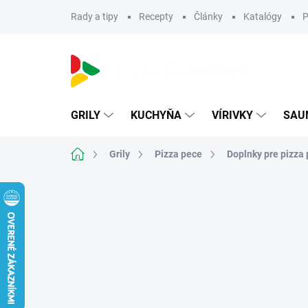
Prejsť
Rady a tipy
Recepty
Články
Katalógy
P
na
obsah
GRILY
KUCHYŇA
VÍRIVKY
SAU
Domov
Grily
Pizza pece
Doplnky pre pizza