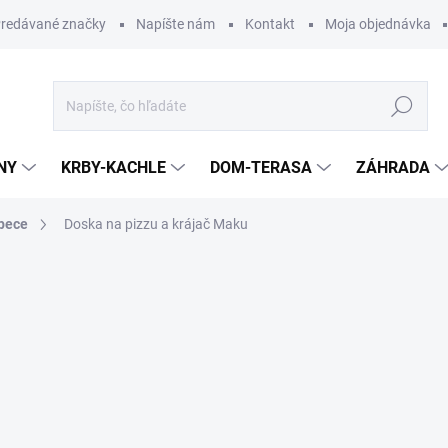
redávané značky
Napíšte nám
Kontakt
Moja objednávka
Hľadať
NY
KRBY-KACHLE
DOM-TERASA
ZÁHRADA
 pece
Doska na pizzu a krájač Maku