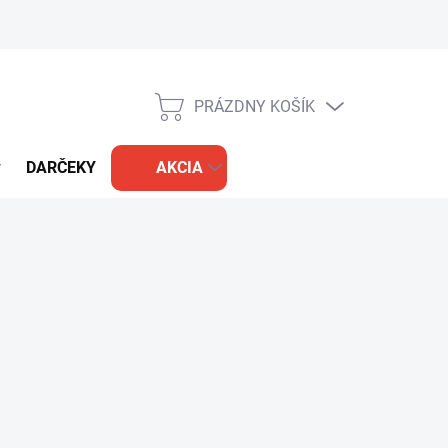
PRÁZDNY KOŠÍK
NÁKUPNÝ
KOŠÍK
DARČEKY
AKCIA