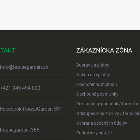
TAKT
ZÁKAZNÍCKA ZÓNA
Doprava a platby
info
@
housegarden.sk
Nákup na splátky
Hodnotenie obchodu
+421 949 494 000
Obchodné podmienky
Reklamačný poriadok / formulár
Facebook HouseGarden SK
Odstúpenie od zmluvy / formulár
Ochrana osobných údajov
housegarden_365
Podmienky súťaže