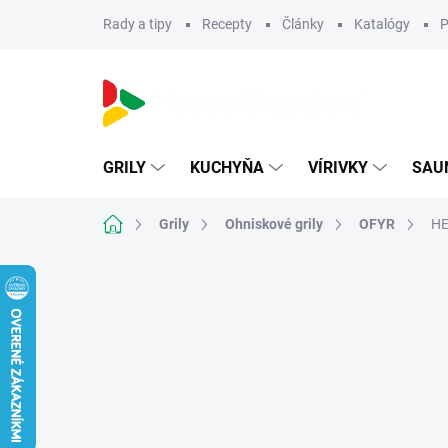
Prejsť
Rady a tipy
Recepty
Články
Katalógy
P
na
obsah
GRILY
KUCHYŇA
VÍRIVKY
SAU
Domov
Grily
Ohniskové grily
OFYR
HE