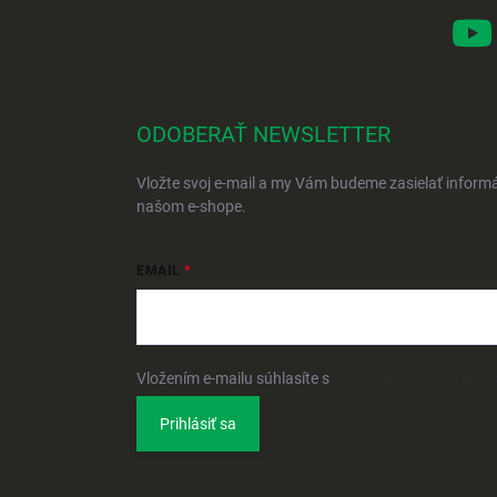
ODOBERAŤ NEWSLETTER
Vložte svoj e-mail a my Vám budeme zasielať inform
našom e-shope.
EMAIL
Vložením e-mailu súhlasíte s
podmienkami ochrany 
Prihlásiť sa