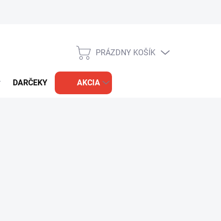
PRÁZDNY KOŠÍK
NÁKUPNÝ
KOŠÍK
DARČEKY
AKCIA