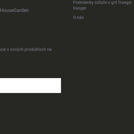
Podmienky súťaže o gril Traeger
Ranger
HouseGarden
O nás
ácie o nových produktoch na
osobných údajov