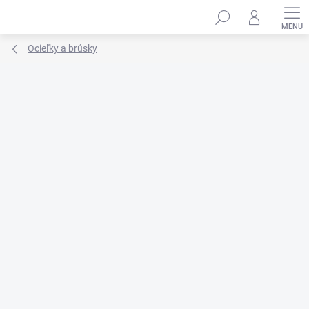
Prejsť
na
obsah
Ocieľky a brúsky