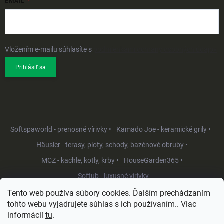
EMAIL
Vložením e-mailu súhlasíte s
podmienkami ochrany osobných údajov
Prihlásiť sa
Softspaworld - prenosné vírivky •
Kamado Joe - keramické grily •
Häusler - terasy, ploty, schody, bazénové obruby •
MCZ - kachle, kotly, krby •
HouseGarden365 •
Softub - luxusné vírivky
Tento web používa súbory cookies. Ďalším prechádzaním
tohto webu vyjadrujete súhlas s ich používaním.. Viac
informácií
tu
.