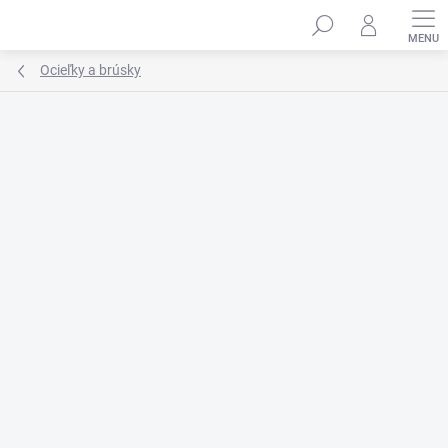
Prejsť
na
obsah
Ocieľky a brúsky