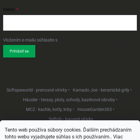
EMAIL
Vložením e-mailu súhlasíte s
podmienkami ochrany osobných údajov
Prihlásiť sa
Softspaworld - prenosné vírivky •
Kamado Joe - keramické grily •
Häusler - terasy, ploty, schody, bazénové obruby •
MCZ - kachle, kotly, krby •
HouseGarden365 •
Softub - luxusné vírivky
Tento web používa súbory cookies. Ďalším prechádzaním
tohto webu vyjadrujete súhlas s ich používaním.. Viac