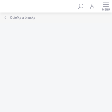
Prejsť
na
obsah
Ocieľky a brúsky