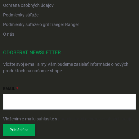
Ochrana osobných údajov
Podmienky súťaže
Podmienky súťaže o gril Traeger Ranger
O nás
ODOBERAŤ NEWSLETTER
Vložte svoj e-mail a my Vám budeme zasielať informácie o nových
produktoch na našom e-shope.
EMAIL
Vložením e-mailu súhlasíte s
podmienkami ochrany osobných údajov
Prihlásiť sa