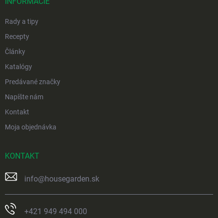
i
INFORMÁCIE
e
Rady a tipy
Recepty
Články
Katalógy
Predávané značky
Napíšte nám
Kontakt
Moja objednávka
KONTAKT
info
@
housegarden.sk
+421 949 494 000