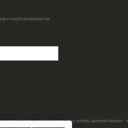
ácie o nových produktoch na
osobných údajov
- keramické grily •
Häusler - terasy, ploty, schody, bazénové obruby •
M