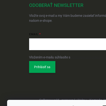
ODOBERAŤ NEWSLETTER
Vložte svoj e-mail a my Vám budeme zasielať inform
našom e-shope.
EMAIL
Vložením e-mailu súhlasíte s
podmienkami ochrany 
Prihlásiť sa
Softspaworld - prenosné vírivky •
Kamado Joe 