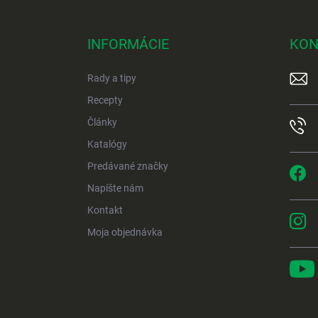
Z
á
p
INFORMÁCIE
KON
ä
t
Rady a tipy
i
e
Recepty
Články
Katalógy
Predávané značky
Napíšte nám
Kontakt
Moja objednávka