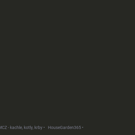
CZ - kachle, kotly, krby •
HouseGarden365 •