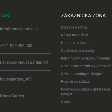
TAKT
ZÁKAZNÍCKA ZÓNA
Doprava a platby
info
@
housegarden.sk
Nákup na splátky
Hodnotenie obchodu
+421 949 494 000
Obchodné podmienky
Reklamačný poriadok / formulár
Facebook HouseGarden SK
Odstúpenie od zmluvy / formulár
Ochrana osobných údajov
housegarden_365
Podmienky súťaže
Podmienky súťaže o gril Traeger
Ranger
HouseGarden
O nás