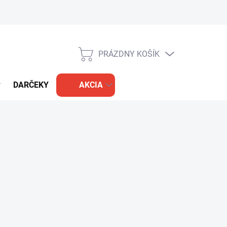
PRÁZDNY KOŠÍK
NÁKUPNÝ
KOŠÍK
DARČEKY
AKCIA