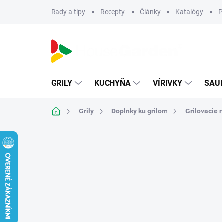
Prejsť
Rady a tipy
Recepty
Články
Katalógy
P
na
obsah
GRILY
KUCHYŇA
VÍRIVKY
SAU
Domov
Grily
Doplnky ku grilom
Grilovacie 