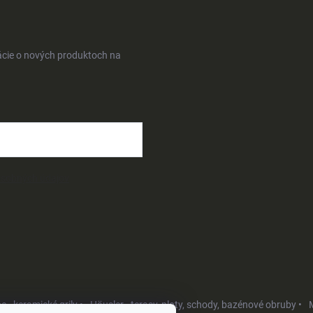
ácie o nových produktoch na
osobných údajov
- keramické grily •
Häusler - terasy, ploty, schody, bazénové obruby •
M