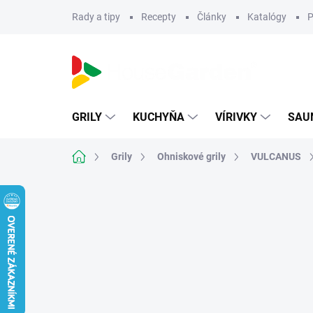
Prejsť
Rady a tipy
Recepty
Články
Katalógy
P
na
obsah
GRILY
KUCHYŇA
VÍRIVKY
SAU
Domov
Grily
Ohniskové grily
VULCANUS