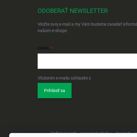
ODOBERAŤ NEWSLETTER
Vložte svoj e-mail a my Vám budeme zasielať inform
našom e-shope.
EMAIL
Vložením e-mailu súhlasíte s
podmienkami ochrany 
Prihlásiť sa
Softspaworld - prenosné vírivky •
Kamado Joe 