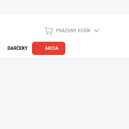
PRÁZDNY KOŠÍK
NÁKUPNÝ
KOŠÍK
DARČEKY
AKCIA