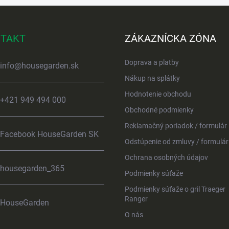
TAKT
ZÁKAZNÍCKA ZÓNA
Doprava a platby
info
@
housegarden.sk
Nákup na splátky
Hodnotenie obchodu
+421 949 494 000
Obchodné podmienky
Reklamačný poriadok / formulár
Facebook HouseGarden SK
Odstúpenie od zmluvy / formulár
Ochrana osobných údajov
housegarden_365
Podmienky súťaže
Podmienky súťaže o gril Traeger
Ranger
HouseGarden
O nás