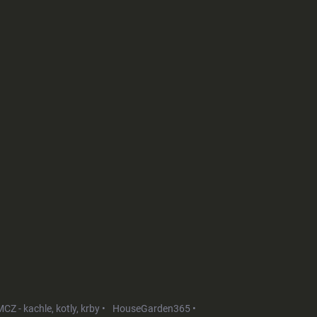
CZ - kachle, kotly, krby •
HouseGarden365 •