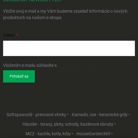
Vložte svoj e-mail a my Vám budeme zasielať informácie o nových
produktoch na našom e-shope.
EMAIL
Vložením e-mailu súhlasíte s
podmienkami ochrany osobných údajov
Prihlásiť sa
Softspaworld - prenosné vírivky •
Kamado Joe - keramické grily •
Häusler - terasy, ploty, schody, bazénové obruby •
MCZ - kachle, kotly, krby •
HouseGarden365 •