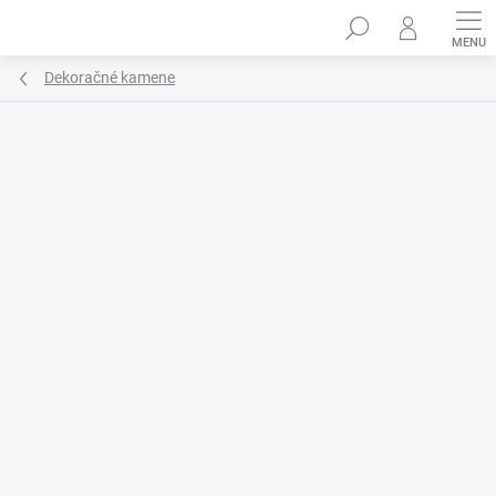
Prejsť
na
obsah
Dekoračné kamene