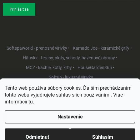
Prihlásiť sa
Softspaworld - prenosné vírivky •
Kamado Joe - keramické grily •
Häusler - terasy, ploty, schody, bazénové obruby •
MCZ - kachle, kotly, krby •
HouseGarden365 •
Softub - luxusné vírivky
Tento web používa súbory cookies. Ďalším prechádzaním
tohto webu vyjadrujete súhlas s ich používaním.. Viac
informácií
tu
.
Nastavenie
Copyright 2026
HouseGarden.sk
. Všetky práva vyhradené.
Upraviť
nastavenie cookies
Odmietnuť
Súhlasím