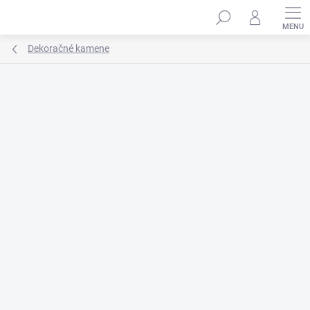
Prejsť
na
obsah
Dekoračné kamene