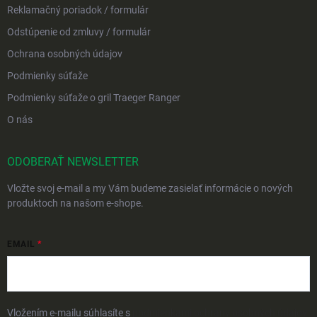
Reklamačný poriadok / formulár
Odstúpenie od zmluvy / formulár
Ochrana osobných údajov
Podmienky súťaže
Podmienky súťaže o gril Traeger Ranger
O nás
ODOBERAŤ NEWSLETTER
Vložte svoj e-mail a my Vám budeme zasielať informácie o nových
produktoch na našom e-shope.
EMAIL
Vložením e-mailu súhlasíte s
podmienkami ochrany osobných údajov