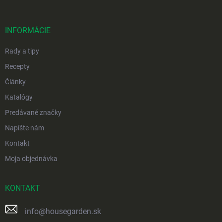
ä
t
i
INFORMÁCIE
e
Rady a tipy
Recepty
Články
Katalógy
Predávané značky
Napíšte nám
Kontakt
Moja objednávka
KONTAKT
info
@
housegarden.sk